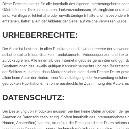
Diese Feststellung gilt für alle innerhalb des eigenen Internetangebotes ge
Gästebüchern, Diskussionsforen, Linkverzeichnissen, Mailinglisten und in 
sind. Für illegale, fehlerhafte oder unvollständige Inhalte und insbesonder
entstehen, haftet allein der Anbieter der Seite, auf welche verwiesen wurde, n
URHEBERRECHTE:
Der Autor ist bestrebt, in allen Publikationen die Urheberrechte der verwe
selbst erstellte Bilder, Grafiken, Tondokumente, Videosequenzen und Texte
zurückzugreifen. Alle innerhalb des Internetangebotes genannten und ggf. 
Bestimmungen des jeweils gültigen Kennzeichenrechts und den Besitzrechten
der Schluss zu ziehen, dass Markenzeichen nicht durch Rechte Dritter geschü
allein beim Autor der Seiten. Eine Vervielfältigung oder Verwendung solch
gedruckten Publikationen ist ohne ausdrückliche Zustimmung des Autors nic
DATENSCHUTZ:
Bei Bestellung von Produkten müssen Sie hier keine Daten angeben, der ge
Amazon.de Datenschutzerklärung. Sofern innerhalb des Internetangebotes di
Namen, Anschriften) besteht, so erfolgt die Preisgabe dieser Daten seitens 
angebotenen Dienste ist - soweit technisch möglich und zumutbar - auch o